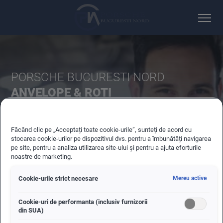
PORSCHE BUCURESTI NORD
ANVELOPE & ROTI
Totul despre anvelope si roti.
Făcând clic pe „Acceptați toate cookie-urile”, sunteți de acord cu
stocarea cookie-urilor pe dispozitivul dvs. pentru a îmbunătăți navigarea
pe site, pentru a analiza utilizarea site-ului și pentru a ajuta eforturile
noastre de marketing.
Cookie-urile strict necesare
Mereu active
OFERTE ACTUALE
Cookie-uri de performanta (inclusiv furnizorii
din SUA)
OFERTE ANVELOPE & ROTI