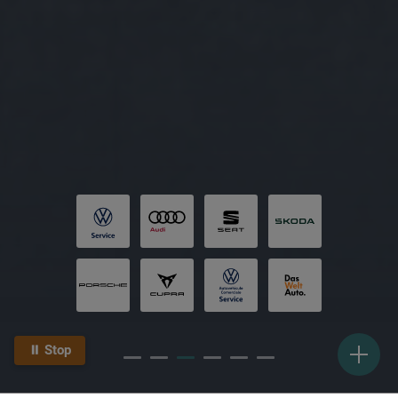
⏸ Stop