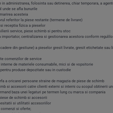
in administrarea, folosinta sau detinerea, chiar temporara, a agent
l unde se afla bunurile
marirea acesteia
referitor la piese restante (termene de livrare)
receptia fizica a pieselor
ierii service, piese schimb si pentru stoc
mportator, centralizarea si gestionarea acestora conform regulilor
re din gestiune) a pieselor gresit livrate, gresit etichetate sau l
te comenzilor de service
nterne de materiele consumabile, mici si de vopsitorie
ntru produse depozitate sau in custodie
fa a oricarei persoane straine de magazia de piese de schimb
si accesorii catre clienti externi si interni cu scopul obtinerii un
 formand baza unei legaturi pe termen lung cu marca si compania
ese de schimb si accesorii
atii si utilitatii accesoriilor
comenzi si oferte;