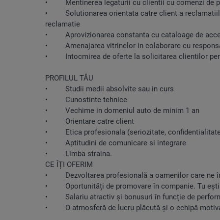
• Mentinerea legaturii cu clientii cu comenzi de p
• Solutionarea orientata catre client a reclamatiilor
reclamatie
• Aprovizionarea constanta cu cataloage de acce
• Amenajarea vitrinelor in colaborare cu responsabil
• Intocmirea de oferte la solicitarea clientilor pent
PROFILUL TĂU
• Studii medii absolvite sau in curs
• Cunostinte tehnice
• Vechime in domeniul auto de minim 1 an
• Orientare catre client
• Etica profesionala (seriozitate, confidentialitat
• Aptitudini de comunicare si integrare
• Limba straina.
CE ÎȚI OFERIM
• Dezvoltarea profesională a oamenilor care ne îm
• Oportunități de promovare în companie. Tu ești cel
• Salariu atractiv și bonusuri în funcție de perfo
• O atmosferă de lucru plăcută și o echipă motivat