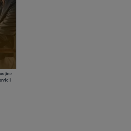
susține
rvicii