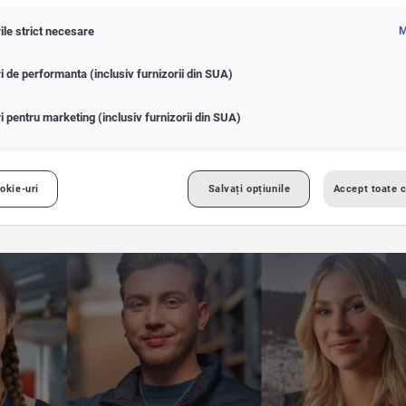
entru tine!
ile strict necesare
M
i de performanta (inclusiv furnizorii din SUA)
Consiliere financiara
CUPRA
VW Autovehicule Comerc
i pentru marketing (inclusiv furnizorii din SUA)
okie-uri
Salvați opțiunile
Accept toate c