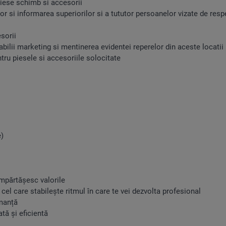
iese schimb si accesorii
 si informarea superiorilor si a tututor persoanelor vizate de resp
sorii
ii marketing si mentinerea evidentei reperelor din aceste locatii
ru piesele si accesoriile solocitate
e)
părtășesc valorile
 care stabilește ritmul în care te vei dezvolta profesional
rmanță
ă și eficientă