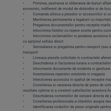
• Primirea, pastrarea si eliberarea de bunuri aflate 
economic, indiferent de modul de dobindire si de locu
• Comanda zilnica a pieselor si accesoriilor si ur
• Mentinerea permanenta a legaturii cu importatorul 
• Pregatirea documentelor pentru receptie marfa si 
• Intocmirea listelor cu repere sosite pentru consil
• Intocmirea reclamatiilor si predarea acestora la i
cu sprijinul sefului direct
• Semnalarea si pregatirea pentru reexport (sau scade
transport
• Livreaza piesele solicitate in contractele aferen
• Deschiderea si facturarea lunara a contractelor i
• Intocmeste documente de evidenta si gestiune pe
• Inventarierea reperelor existente in magazie
• Interzicerea accesului in spatiul de receptie mar
• Consilierea si vanzarea directa de piese de schimb 
rezultate optime si a cresterii satisfactiei acestora
• Deschiderea comenzilor de vanzare directa de pi
• Consilierea profesionala a clientilor asupra necesit
• Identificarea codurilor de piese originale pentru 