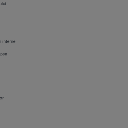
ului
 interne
ipsa
or