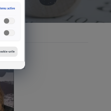
ereu active
iale
Das WeltAuto
ookie-urile