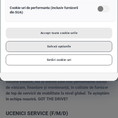
02.02.2026
Cookie-uri de performanta (inclusiv furnizorii
din SUA)
Accept toate cookie-urile
Salvați opțiunile
Setări cookie-uri
Trăim într-o lume aflată în continuă mișcare, în care oamenii
încearcă permanent să își extindă orizonturile. Pentru a le
susține visurile, noi le oferim cele mai performante soluții
de vânzare, finanțare și mentenanță, în calitate de furnizor
de top de servicii de mobilitate la nivel global. Te așteptăm
în echipa noastră. GOT THE DRIVE?
UCENICI SERVICE (F/M/D)