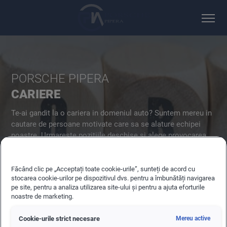
PORSCHE PIPERA
CARIERE
Te-ai gandit la o cariera in domeniul auto? Suntem mereu in
cautare de persoane motivate care sa se alature echipei
noastre. Urmareste pozitiile deschise si alege provocarea
potrivita pentru tine!
Făcând clic pe „Acceptați toate cookie-urile”, sunteți de acord cu
stocarea cookie-urilor pe dispozitivul dvs. pentru a îmbunătăți navigarea
pe site, pentru a analiza utilizarea site-ului și pentru a ajuta eforturile
Cariera
Ucenici Service (f/m/d)
noastre de marketing.
Cookie-urile strict necesare
Mereu active