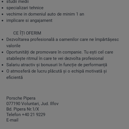
studii medii
specializari tehnice
vechime in domeniul auto de minim 1 an
implicare si angajament
CE ÎȚI OFERIM
Dezvoltarea profesională a oamenilor care ne împărtășesc
valorile
Oportunități de promovare în companie. Tu ești cel care
stabilește ritmul în care te vei dezvolta profesional
Salariu atractiv și bonusuri în funcție de performanță
O atmosferă de lucru plăcută și o echipă motivată și
eficientă
Porsche Pipera
077190 Voluntari, Jud. Ilfov
Bd. Pipera Nr.1/X
Telefon
+40 21 9229
E-mail