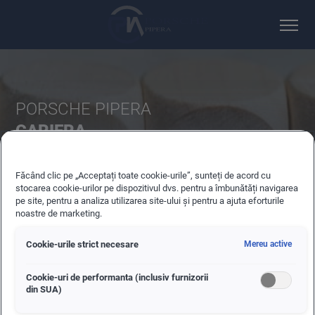
PORSCHE PIPERA
CARIERA
Te-ai gandit la o cariera in domeniul auto? Suntem mereu in
cautare de persoane motivate care sa se alature echipei
Făcând clic pe „Acceptați toate cookie-urile”, sunteți de acord cu
noastre. Urmareste pozitiile deschise si alege provocarea
stocarea cookie-urilor pe dispozitivul dvs. pentru a îmbunătăți navigarea
pe site, pentru a analiza utilizarea site-ului și pentru a ajuta eforturile
potrivita pentru tine!
noastre de marketing.
Cookie-urile strict necesare
Mereu active
Cookie-uri de performanta (inclusiv furnizorii
din SUA)
POZITII DESCHISE