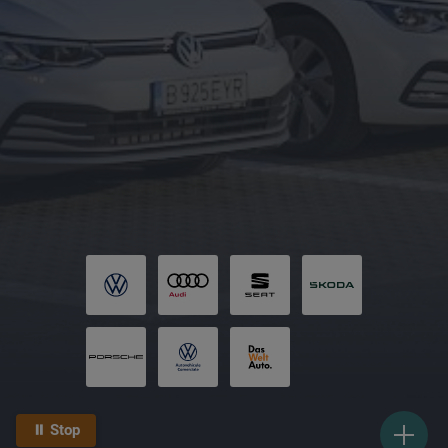
⏸ Stop