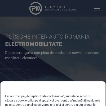
PORSCHE INTER AUTO ROMANIA
ELECTROMOBILITATE
Descoperiti gama completa de produse si servicii destinate
mobilitatii electrice!
Făcând clic pe „Acceptați toate cookie-urile”, sunteți de acord cu
stocarea cookie-urilor pe dispozitivul dvs. pentru a îmbunătăți navigarea
pe site, pentru a analiza utilizarea site-ului și pentru a ajuta eforturile