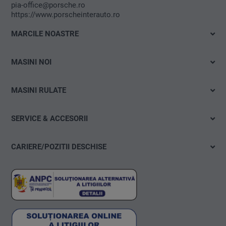
pia-office@porsche.ro
https://www.porscheinterauto.ro
MARCILE NOASTRE
Volkswagen
MASINI NOI
Audi
Cu livrare imediata
SEAT
MASINI RULATE
Test drive
Škoda
Cautare rapida
Electromobilitate
SERVICE & ACCESORII
Porsche
Cautare avansata
Oferte & actiuni
Oferte
VW Autovehicule Comerciale
CARIERE/POZITII DESCHISE
Configurare
Anvelope & Roti
Das WeltAuto
Pozitii deschise
Consiliere financiara
carLOG
Ia tu initiativa!
Accesorii auto