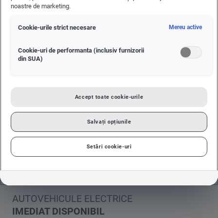
noastre de marketing.
AUTOVEHICULE ELECTRICE
DISPONIBILE IMEDIAT
Cookie-urile strict necesare
Mereu active
In sortimentul nostru de autovehicule electrice gasiti deja
Cookie-uri de performanta (inclusiv furnizorii
numeroase oferte ale marcilor Volkswagen, Audi, SEAT,
din SUA)
ŠKODA, CUPRA si Volkswagen Autovehicule Comerciale si
puteti sa configurati masina visata.
Accept toate cookie-urile
Salvați opțiunile
Setări cookie-uri
AUTOVEHICULE ELECTRICE
IMEDIAT DISPONIBIL