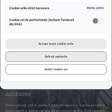
PAGINA NOASTRA VW AUTOVEHICULE
Cookie-urile strict necesare
Mereu active
COMERCIALE
Cookie-uri de performanta (inclusiv furnizorii
din SUA)
VW AUTOVEHICULE COMERCIALE
IMEDIAT DISPONIBIL
Accept toate cookie-urile
Salvați opțiunile
Setări cookie-uri
VW AUTOVEHICULE COMERCIALE
ACCESORII
Personalizat, util si perfect adaptat nevoilor dumneavoastra:
descoperiti o gama variata de accesorii pentru Volkswagen