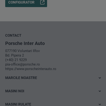
CONFIGURATOR
CONTACT
Porsche Inter Auto
077190 Voluntari Ilfov
Bd. Pipera 2
(+40) 21 9229
pia-office@porsche.ro
https://www.porscheinterauto.ro
MARCILE NOASTRE
Volkswagen
MASINI NOI
Audi
Cu livrare imediata
SEAT
MASINI RULATE