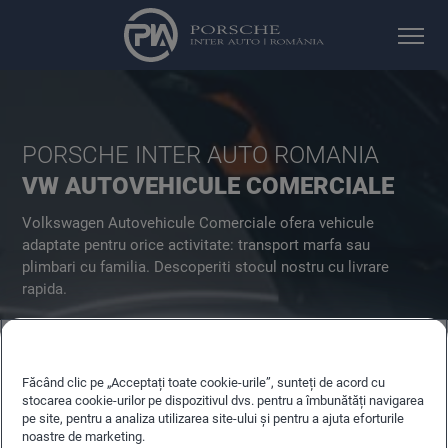
PORSCHE INTER AUTO ROMANIA
VW AUTOVEHICULE COMERCIALE
Volkswagen Autovehicule Comerciale ofera vehicule
adaptate pentru orice activitate: transport marfa sau
plimbari cu familia. Descoperiti stocul nostru cu livrare
rapida.
AUTOVEHICULE CU LIVRARE RAPIDA
Făcând clic pe „Acceptați toate cookie-urile”, sunteți de acord cu
stocarea cookie-urilor pe dispozitivul dvs. pentru a îmbunătăți navigarea
CONFIGURARE AUTOVEHICULE NOI
pe site, pentru a analiza utilizarea site-ului și pentru a ajuta eforturile
noastre de marketing.