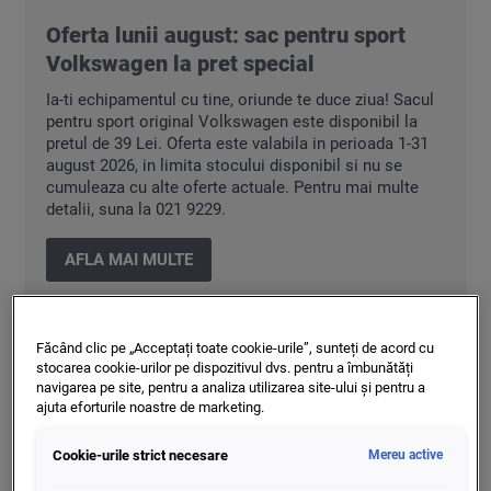
Oferta lunii august: sac pentru sport
Volkswagen la pret special
Ia-ti echipamentul cu tine, oriunde te duce ziua! Sacul
pentru sport original Volkswagen este disponibil la
pretul de 39 Lei. Oferta este valabila in perioada 1-31
august 2026, in limita stocului disponibil si nu se
cumuleaza cu alte oferte actuale. Pentru mai multe
detalii, suna la 021 9229.
AFLA MAI MULTE
Făcând clic pe „Acceptați toate cookie-urile”, sunteți de acord cu
stocarea cookie-urilor pe dispozitivul dvs. pentru a îmbunătăți
navigarea pe site, pentru a analiza utilizarea site-ului și pentru a
ajuta eforturile noastre de marketing.
Cookie-urile strict necesare
Mereu active