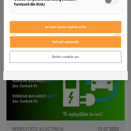
MĂRCILE
furnizorii din SUA)
ŠKODA
CUPRA
VW
AUTOVEHICULE
Accept toate cookie-urile
COMERCIALE
Salvați opțiunile
Setări cookie-uri
MOBILITATE ELECTRICA
11.07.2022