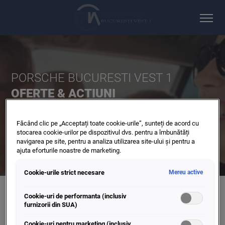
PORSCHE BUCURESTI VEST 1
OFERTE & ACTIUNI
Aici gasiti toate ofertele & actiunile Porsche Bucuresti Vest
1.
Făcând clic pe „Acceptați toate cookie-urile”, sunteți de acord cu
stocarea cookie-urilor pe dispozitivul dvs. pentru a îmbunătăți
navigarea pe site, pentru a analiza utilizarea site-ului și pentru a
ajuta eforturile noastre de marketing.
Cookie-urile strict necesare
Mereu active
Cookie-uri de performanta (inclusiv
furnizorii din SUA)
VOLKSWAGEN
AUDI
SEAT
TOATE
Cookie-uri pentru marketing (inclusiv