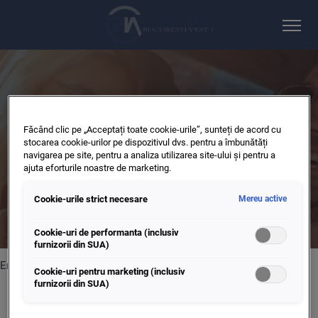
PORSCHE BUCURESTI VEST 1
OFERTE
Făcând clic pe „Acceptați toate cookie-urile”, sunteți de acord cu
stocarea cookie-urilor pe dispozitivul dvs. pentru a îmbunătăți
navigarea pe site, pentru a analiza utilizarea site-ului și pentru a
Aici gasiti toate ofertele & actiunile de service ale Porsche
ajuta eforturile noastre de marketing.
Bucuresti Vest 1.
Cookie-urile strict necesare
Mereu active
Cookie-uri de performanta (inclusiv
furnizorii din SUA)
Error
Cookie-uri pentru marketing (inclusiv
There was an error while resolving the tile
furnizorii din SUA)
https://www.porscheinterauto.ro/ro10184/service-si-
accesorii/oferte/@@mdw.tiles.footer