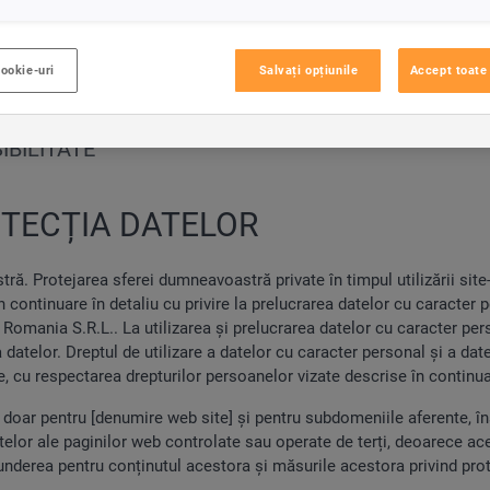
cookie-uri
Salvați opțiunile
Accept toate 
Autovehicule Comerciale
Consiliere financiara
Das WeltAuto
IBILITATE
OTECȚIA DATELOR
ă. Protejarea sferei dumneavoastră private în timpul utilizării site
continuare în detaliu cu privire la prelucrarea datelor cu caracter 
 Romania S.R.L.. La utilizarea și prelucrarea datelor cu caracter pe
ia datelor. Dreptul de utilizare a datelor cu caracter personal și a d
e, cu respectarea drepturilor persoanelor vizate descrise în continua
ă doar pentru [denumire web site] și pentru subdomeniile aferente, în
datelor ale paginilor web controlate sau operate de terți, deoarece ac
derea pentru conținutul acestora și măsurile acestora privind prot