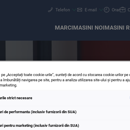
Telefon
E-mail
Orar
C
MARCI
MASINI NOI
MASINI 
 pe „Acceptați toate cookie-urile”, sunteți de acord cu stocarea cookie-urilor pe 
a îmbunătăți navigarea pe site, pentru a analiza utilizarea site-ului și pentru a aju
TI VEST 1
 marketing.
OR
rile strict necesare
Programare service
Cautare avansata
Test drive
Echipa
Audi
Electromobilitate
Anvelope & Roti
Servicii
SEAT
ri de performanta (inclusiv furnizorii din SUA)
ri pentru marketing (inclusiv furnizorii din SUA)