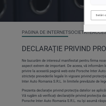
Setări 
Accesorii auto
Configurare
CUPRA
VW 
PAGINA DE INTERNET
SOCIETATE
ACCES
DECLARAȚIE PRIVIND PR
Test drive
Cautare persoana de contact
Cautare persoana de contact
Accesorii auto
Serviciile noastre
Ne bucurăm de interesul manifestat pentru firma noastr
aspect extrem de important. De aceea, vă informăm în 
privire la această pagină web este Porsche Inter Auto
strictețe prevederile legale în vigoare privind protecț
Inter Auto Romania S.R.L. în limitele prevăzute de leg
Prezenta declarație privind protecția datelor se aplic
Vă rugăm să verificați declarațiile privind protecția 
Porsche Inter Auto Romania S.R.L. nu își asumă răspun