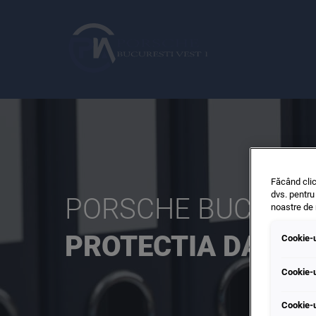
Făcând clic
dvs. pentru 
PORSCHE BUCURES
noastre de
PROTECTIA DATEL
Cookie-u
Cu livrare imediata
Cautare rapida
Volkswagen
Overview
Oferte
Cookie-u
Cookie-u